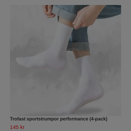
Trofast sportstrumpor performance (4-pack)
S
145 kr
8