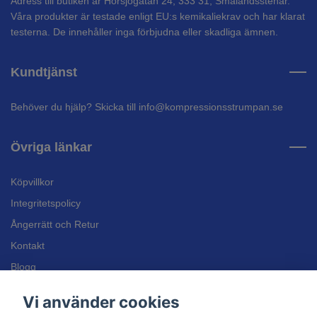
Adress till butiken är Hörsjögatan 24, 333 31, Smålandsstenar.
Våra produkter är testade enligt EU:s kemikaliekrav och har klarat
testerna. De innehåller inga förbjudna eller skadliga ämnen.
Kundtjänst
Behöver du hjälp? Skicka till
info@kompressionsstrumpan.se
Övriga länkar
Köpvillkor
Integritetspolicy
Ångerrätt och Retur
Kontakt
Blogg
Bli återförsäljare
Vi använder cookies
Inläggssulor