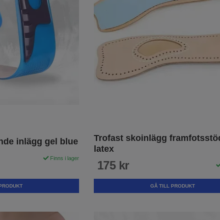
Trofast skoinlägg framfotsstö
de inlägg gel blue
latex
Finns i lager
175 kr
 PRODUKT
GÅ TILL PRODUKT