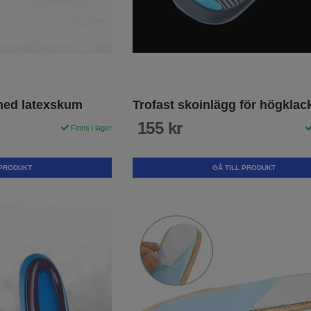
 med latexskum
Trofast skoinlägg för högklac
155 kr
Finns i lager
 PRODUKT
GÅ TILL PRODUKT