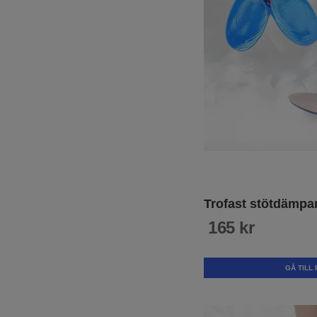
Trofast stötdämpan
165 kr
GÅ TILL