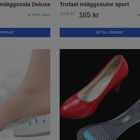
 Inläggssula Deluxe
Trofast Inläggssulor sport
199 kr
165 kr
Finns i lager
 PRODUKT
GÅ TILL PRODUKT