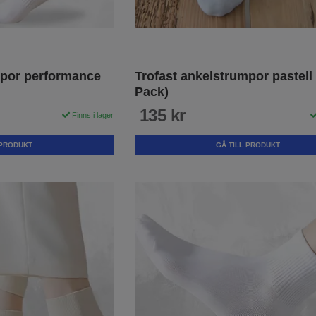
mpor performance
Trofast ankelstrumpor pastell 
Pack)
135 kr
Finns i lager
 PRODUKT
GÅ TILL PRODUKT