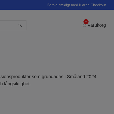
Betala smidigt med Klarna Checkout
0
Varukorg
ssionsprodukter som grundades i Småland 2024.
h långsiktighet.