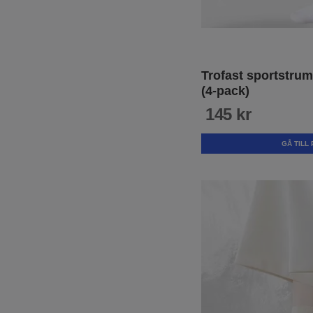
Trofast sportstru
(4-pack)
145 kr
GÅ TILL