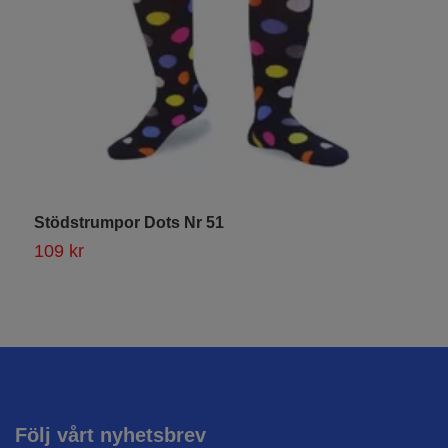
Stödstrumpor Dots Nr 51
S
109 kr
1
Följ vårt nyhetsbrev