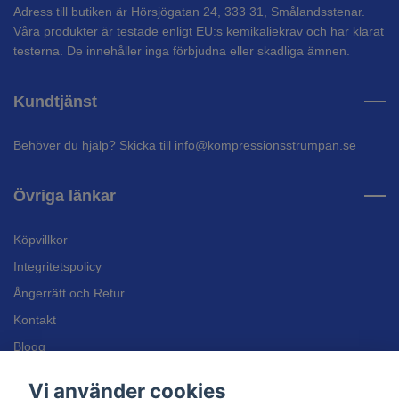
Adress till butiken är Hörsjögatan 24, 333 31, Smålandsstenar.
Våra produkter är testade enligt EU:s kemikaliekrav och har klarat
testerna. De innehåller inga förbjudna eller skadliga ämnen.
Kundtjänst
Behöver du hjälp? Skicka till
info@kompressionsstrumpan.se
Övriga länkar
Köpvillkor
Integritetspolicy
Ångerrätt och Retur
Kontakt
Blogg
Bli återförsäljare
Vi använder cookies