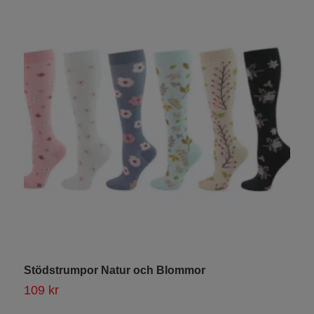
Stödstrumpor Natur och Blommor
K
109 kr
1