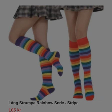
Lång Strumpa Rainbow Serie - Stripe
S
185 kr
1