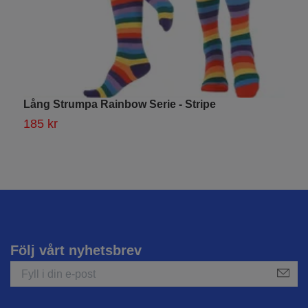
Lång Strumpa Rainbow Serie - Stripe
K
185 kr
1
Följ vårt nyhetsbrev