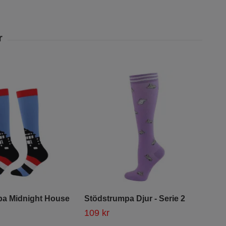
pa Midnight House
Stödstrumpa Djur - Serie 2
Kom
Dot
109 kr
109