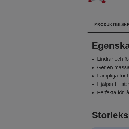
PRODUKTBESKR
Egenska
Lindrar och fö
Ger en massag
Lämpliga för 
Hjälper till a
Perfekta för l
Storlek