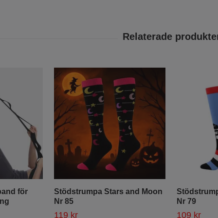
band för
Stödstrumpa Stars and Moon
Stödstrum
ing
Nr 85
Nr 79
119 kr
109 kr