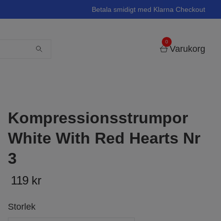
Betala smidigt med Klarna Checkout
0
Varukorg
Kompressionsstrumpor
White With Red Hearts Nr
3
119 kr
Storlek