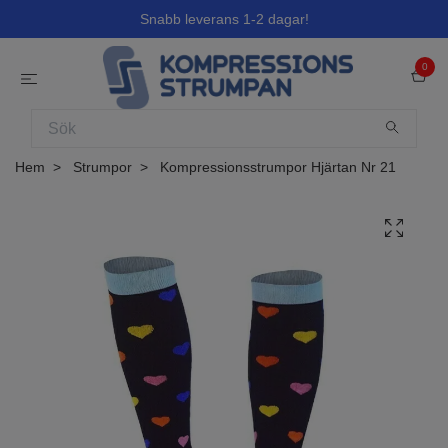
Snabb leverans 1-2 dagar!
0
Hem
Strumpor
Kompressionsstrumpor Hjärtan Nr 21