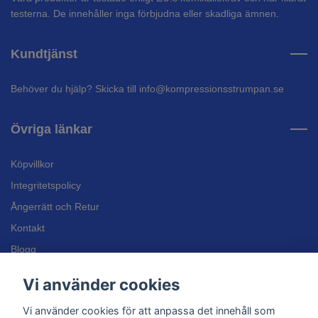
testerna. De innehåller inga förbjudna eller skadliga ämnen.
Kundtjänst
Behöver du hjälp? Skicka till
info@kompressionsstrumpan.se
Övriga länkar
Köpvillkor
Integritetspolicy
Ångerrätt och Retur
Kontakt
Blogg
Bli återförsäljare
Vi använder cookies
Inläggssulor
Vi använder cookies för att anpassa det innehåll som
Kundtjänst