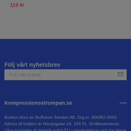
119 kr
4
Följ vårt nyhetsbrev
Kompressionsstrumpan.se
Butiken drivs av Stuffstore Sweden AB, Org.nr: 556982-9459.
Adress till butiken är Hörsjögatan 24, 333 31, Smålandsstenar.
Våra produkter är testade enligt EU:s kemikaliekrav och har klarat