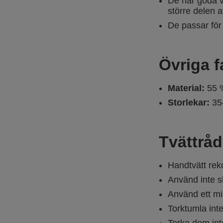
De har goda v
större delen 
De passar för
Övriga f
Material:
55 %
Storlekar:
35
Tvättråd
Handtvätt reko
Använd inte s
Använd ett mil
Torktumla int
Torka dem inte