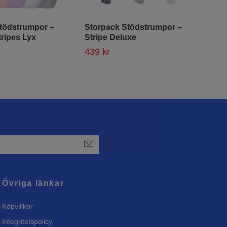
tödstrumpor –
Storpack Stödstrumpor –
Sto
tripes Lyx
Stripe Deluxe
Too
439 kr
549
Övriga länkar
Köpvillkor
Integritetspolicy