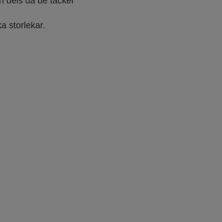
h dels då de täcker
ka storlekar.