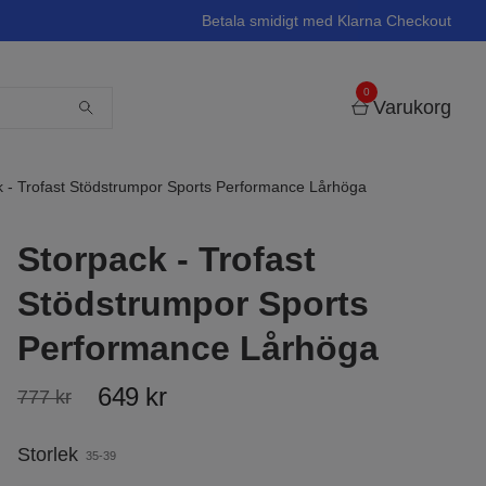
Betala smidigt med Klarna Checkout
0
Varukorg
 - Trofast Stödstrumpor Sports Performance Lårhöga
Storpack - Trofast
Stödstrumpor Sports
Performance Lårhöga
649 kr
777 kr
Storlek
35-39