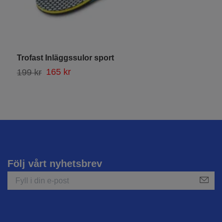
Trofast Inläggssulor sport
T
165 kr
1
199 kr
Följ vårt nyhetsbrev