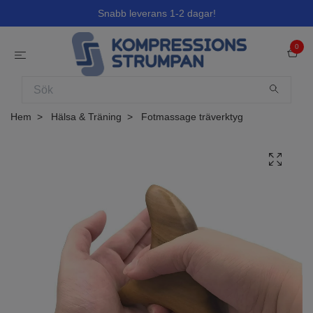
Snabb leverans 1-2 dagar!
0
Hem
Hälsa & Träning
Fotmassage träverktyg