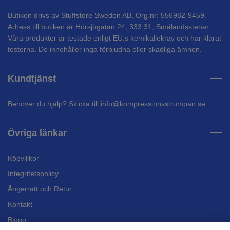
Butiken drivs av Stuffstore Sweden AB, Org.nr: 556982-9459.
Adress till butiken är Hörsjögatan 24, 333 31, Smålandsstenar.
Våra produkter är testade enligt EU:s kemikaliekrav och har klarat
testerna. De innehåller inga förbjudna eller skadliga ämnen.
Kundtjänst
Behöver du hjälp? Skicka till
info@kompressionsstrumpan.se
Övriga länkar
Köpvillkor
Integritetspolicy
Ångerrätt och Retur
Kontakt
Blogg