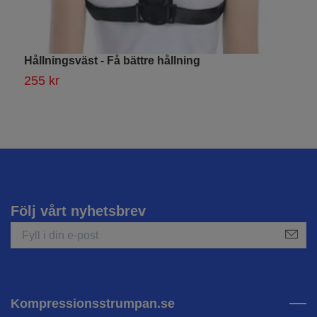
Hållningsväst - Få bättre hållning
F
255 kr
1
Följ vårt nyhetsbrev
Kompressionsstrumpan.se