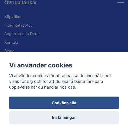
Övriga länkar
Köpvillkor
Integritetspolicy
Ångerrätt och Retur
Kontakt
Blogg
Bli återförsäljare
Vi använder cookies
Inläggssulor
Vi använder cookies för att anpassa det innehåll som
Kundtjänst
visas för dig och för att du ska få bästa tänkbara
upplevelse när du handlar hos oss.
Godkänn alla
© 2026 Kompressionsstrumpan.se
Inställningar