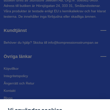
Butiken drivs av Stuffstore Sweden AB, Org.nr: 556982-9459.
Adress till butiken är Hörsjögatan 24, 333 31, Smålandsstenar.
Våra produkter är testade enligt EU:s kemikaliekrav och har klarat
testerna. De innehåller inga förbjudna eller skadliga ämnen.
Kundtjänst
Behöver du hjälp? Skicka till
info@kompressionsstrumpan.se
Övriga länkar
Köpvillkor
Integritetspolicy
Ångerrätt och Retur
Kontakt
Blogg
Bli återförsäljare